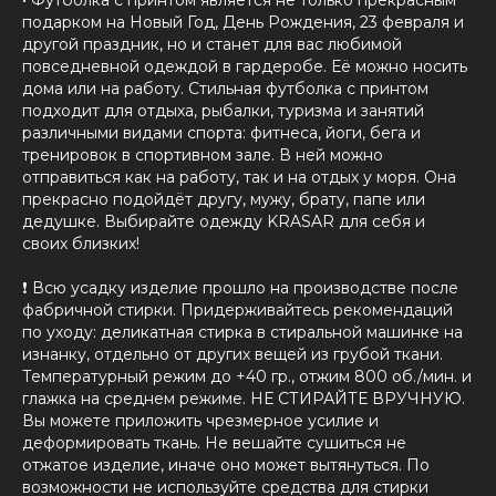
• Футболка с принтом является не только прекрасным
подарком на Новый Год, День Рождения, 23 февраля и
другой праздник, но и станет для вас любимой
повседневной одеждой в гардеробе. Её можно носить
дома или на работу. Стильная футболка с принтом
подходит для отдыха, рыбалки, туризма и занятий
различными видами спорта: фитнеса, йоги, бега и
тренировок в спортивном зале. В ней можно
отправиться как на работу, так и на отдых у моря. Она
прекрасно подойдёт другу, мужу, брату, папе или
дедушке. Выбирайте одежду KRASAR для себя и
своих близких!
❗️ Всю усадку изделие прошло на производстве после
фабричной стирки. Придерживайтесь рекомендаций
по уходу: деликатная стирка в стиральной машинке на
изнанку, отдельно от других вещей из грубой ткани.
Температурный режим до +40 гр., отжим 800 об./мин. и
глажка на среднем режиме. НЕ СТИРАЙТЕ ВРУЧНУЮ.
Вы можете приложить чрезмерное усилие и
деформировать ткань. Не вешайте сушиться не
отжатое изделие, иначе оно может вытянуться. По
возможности не используйте средства для стирки