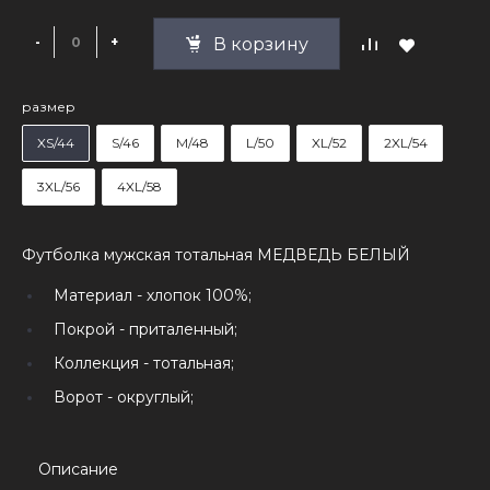
-
+
В корзину
размер
XS/44
S/46
M/48
L/50
XL/52
2XL/54
3XL/56
4XL/58
Футболка мужская тотальная МЕДВЕДЬ БЕЛЫЙ
Материал -
хлопок 100%;
Покрой -
приталенный;
Коллекция -
тотальная;
Ворот -
округлый;
Описание