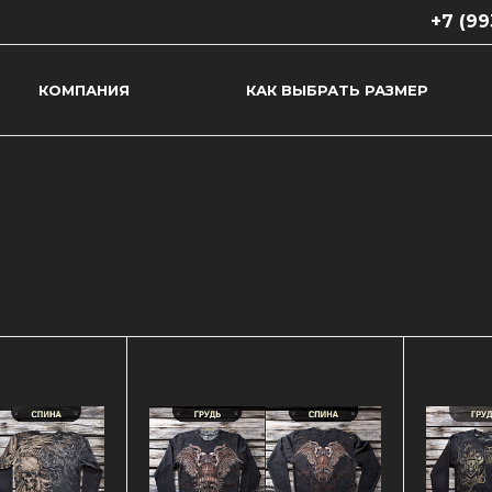
+7 (99
КОМПАНИЯ
КАК ВЫБРАТЬ РАЗМЕР
+7 (993)
г. Краснод
Ростовско
оф. 65
ПН-ПТ 10:
СБ-ВС Вы
krasarsale