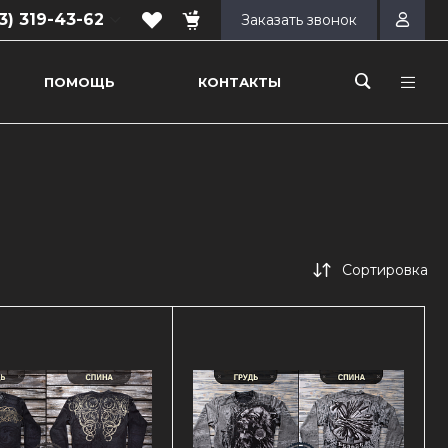
3) 319-43-62
Заказать звонок
ПОМОЩЬ
КОНТАКТЫ
 319-43-62
ар, ул.
е шоссе 14/2
00-17:00
ходной
s@mail.ru
Сортировка