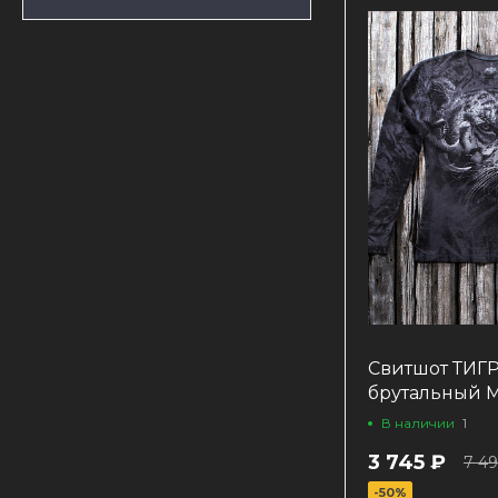
Свитшот ТИГ
брутальный
В наличии
1
3 745 ₽
7 4
-50%