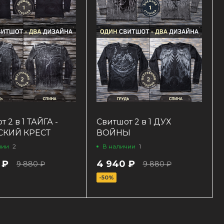
 2 в 1 ТАЙГА -
Свитшот 2 в 1 ДУХ
СКИЙ КРЕСТ
ВОЙНЫ
чии
2
В наличии
1
 ₽
4 940 ₽
9 880 ₽
9 880 ₽
-50%