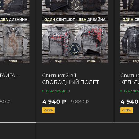
 ТАЙГА -
Свитшот 2 в 1
Свитшот
Я
СВОБОДНЫЙ ПОЛЕТ
КЕЛЬТ
В наличии
1
В нали
4 940 ₽
4 940
880 ₽
9 880 ₽
-50%
-50%