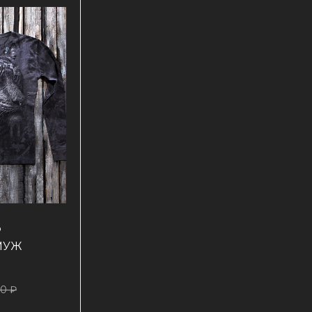
Р
 МУЖ
90 ₽