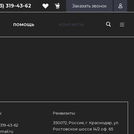
3) 319-43-62
Заказать звонок
ПОМОЩЬ
КОНТАКТЫ
 319-43-62
ар, ул.
е шоссе 14/2
00-17:00
ходной
s@mail.ru
:
Реквизиты:
350072, Россия, г. Краснодар, ул.
 319-43-62
Ростовское шоссе 14/2 оф. 65
mail.ru