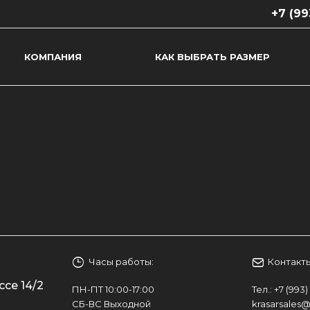
+7 (99
КОМПАНИЯ
КАК ВЫБРАТЬ РАЗМЕР
+7 (993)
г. Краснод
Ростовско
оф. 65
ПН-ПТ 10:
СБ-ВС Вы
krasarsale
Часы работы:
Контакты
ссе 14/2
ПН-ПТ 10:00-17:00
Тел.:
+7 (993)
СБ-ВС Выходной
krasarsales@