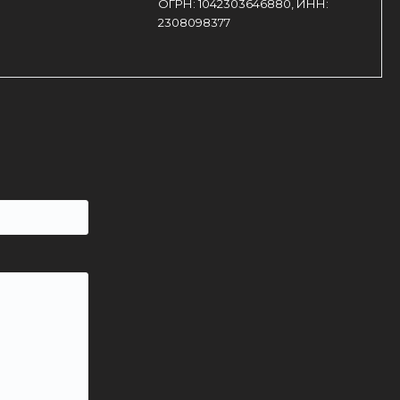
ОГРН: 1042303646880, ИНН:
2308098377